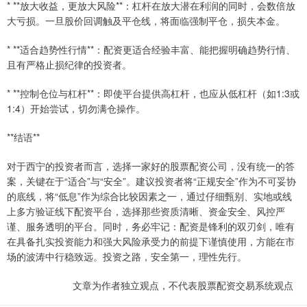
* **放大收益，更放大风险**：杠杆在放大潜在利润的同时，会数倍放
大亏损。一旦股价回调触及平仓线，将面临强制平仓，损失本金。
* **适合趋势性行情**：配资更适合经验丰富、能把握明确趋势行情、
且有严格止损纪律的投资者。
* **控制仓位与杠杆**：即使平台提供高杠杆，也应从低杠杆（如1:3或
1:4）开始尝试，切勿满仓操作。
**结语**
对于西宁的投资者而言，选择一家好的股票配资公司，没有统一的答
案，关键在于“适合”与“安全”。建议投资者将“正规安全”作为不可妥协
的底线，将“低息”作为综合比较因素之一，通过仔细甄别、实地或线
上多方验证线下配资平台，选择那些资质清晰、资金安全、风控严
谨、服务透明的平台。同时，务必牢记：配资是锋利的双刃剑，唯有
在具备扎实投资能力和强大风险承受力的前提下谨慎使用，方能在市
场的波涛中行稳致远。投资之路，安全第一，理性先行。
文章为作者独立观点，不代表股票配资交易系统观点