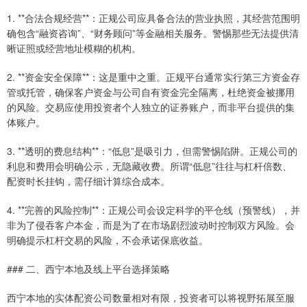
1. **合法合规经营**：正规公司应具备合法的营业执照，其经营范围明
确包含“融资咨询”、“财务顾问”等金融相关服务。警惕那些无法提供清
晰证照或经营地址模糊的机构。
2. **资金安全保障**：这是重中之重。正规平台通常实行第三方资金存
管或托管，确保客户资金与公司自有资金完全隔离，杜绝资金被挪用
的风险。交易应使用投资者个人独立的证券账户，而非平台提供的集
体账户。
3. **透明的费息结构**：“低息”是吸引力，但需警惕陷阱。正规公司的
利息和费用会明确公示，无隐藏收费。所谓“低息”往往与杠杆倍数、
配资时长挂钩，需仔细计算综合成本。
4. **完善的风险控制**：正规公司会设定科学的平仓线（预警线），并
非为了侵吞客户本金，而是为了在市场剧烈波动时控制双方风险。会
明确提示杠杆交易的风险，不会承诺保底收益。
### 二、西宁本地及线上平台选择策略
西宁本地的实体配资公司数量相对有限，投资者可以将视野拓展至服