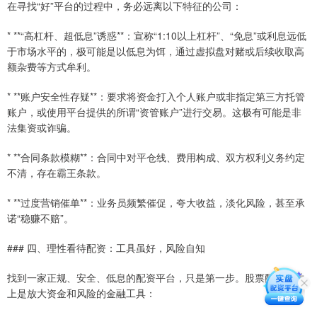
在寻找“好”平台的过程中，务必远离以下特征的公司：
* **“高杠杆、超低息”诱惑**：宣称“1:10以上杠杆”、“免息”或利息远低
于市场水平的，极可能是以低息为饵，通过虚拟盘对赌或后续收取高
额杂费等方式牟利。
* **账户安全性存疑**：要求将资金打入个人账户或非指定第三方托管
账户，或使用平台提供的所谓“资管账户”进行交易。这极有可能是非
法集资或诈骗。
* **合同条款模糊**：合同中对平仓线、费用构成、双方权利义务约定
不清，存在霸王条款。
* **过度营销催单**：业务员频繁催促，夸大收益，淡化风险，甚至承
诺“稳赚不赔”。
### 四、理性看待配资：工具虽好，风险自知
找到一家正规、安全、低息的配资平台，只是第一步。股票配资本质
上是放大资金和风险的金融工具：