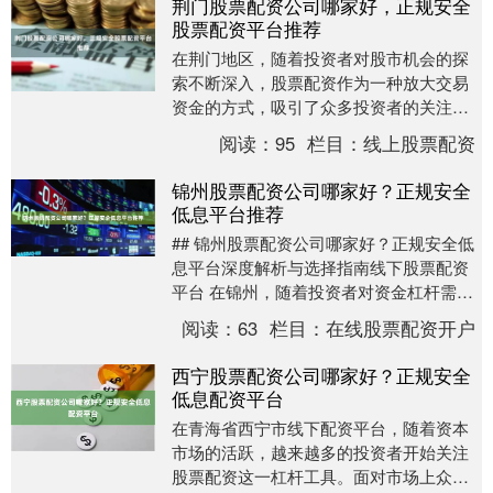
荆门股票配资公司哪家好，正规安全
股票配资平台推荐
在荆门地区，随着投资者对股市机会的探
索不断深入，股票配资作为一种放大交易
资金的方式，吸引了众多投资者的关注。
然而，面对市场上众多的配资公司，投资
阅读：
95
栏目：
线上股票配资
者最关心的问题莫....
锦州股票配资公司哪家好？正规安全
低息平台推荐
## 锦州股票配资公司哪家好？正规安全低
息平台深度解析与选择指南线下股票配资
平台 在锦州，随着投资者对资金杠杆需求
的增加，股票配资市场逐渐活跃。面对“锦
阅读：
63
栏目：
在线股票配资开户
州股票配....
西宁股票配资公司哪家好？正规安全
低息配资平台
在青海省西宁市线下配资平台，随着资本
市场的活跃，越来越多的投资者开始关注
股票配资这一杠杆工具。面对市场上众多