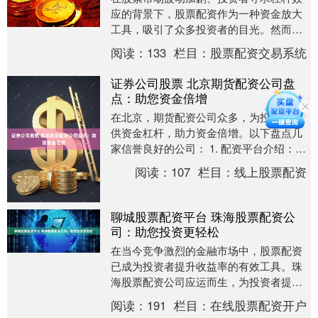
应的背景下，股票配资作为一种资金放大
工具，吸引了众多投资者的目光。然而，
高收益往往伴随着高风险，而最大的风险
阅读：
133
栏目：
股票配资交易系统
往往来自于配资平....
证券公司股票 北京期货配资公司盘
点：助您资金倍增
在北京，期货配资公司众多，为投资者提
供资金杠杆，助力资金倍增。以下盘点几
家信誉良好的公司： 1. 配资平台介绍：提
供各种股票配资平台的详细介绍，包括平
阅读：
107
栏目：
线上股票配资
台的背景、....
聊城股票配资平台 珠海股票配资公
司：助您投资更轻松
在当今竞争激烈的金融市场中，股票配资
已成为投资者提升收益率的有效工具。珠
海股票配资公司应运而生，为投资者提供
专业、便捷的配资服务，助其投资更轻
阅读：
191
栏目：
在线股票配资开户
松。 * **放大....