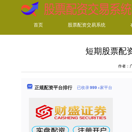
首页
股票配资交易系统
短期股票配
作者：
正规配资平台排行
已收录
999
+家平台