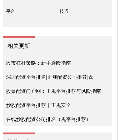
平台
技巧
相关更新
股市杠杆策略：新手避险指南
深圳配资平台排名|正规配资公司推荐|盘
股票配资门户网：正规平台推荐与风险指南
炒股配资平台推荐｜正规安全
在线炒股配资公司排名（规平台推荐）