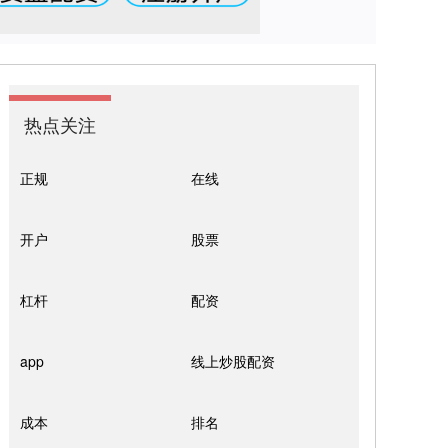
热点关注
正规
在线
开户
股票
杠杆
配资
app
线上炒股配资
成本
排名