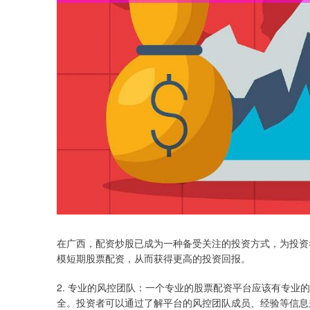
在广西，配资炒股已成为一种备受关注的投资方式，为投资
模短期股票配资，从而获得更高的投资回报。
2. 专业的风控团队：一个专业的股票配资平台应该有专业
全。投资者可以通过了解平台的风控团队成员、经验等信息