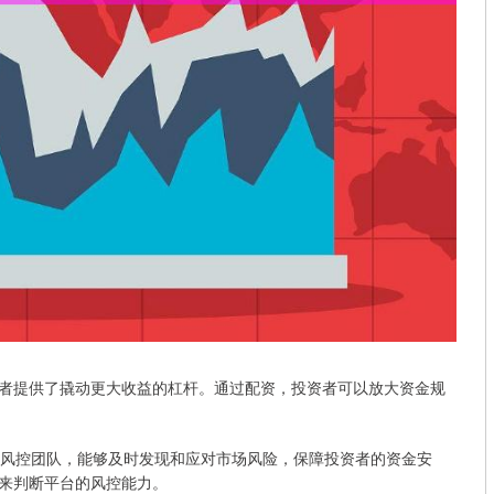
者提供了撬动更大收益的杠杆。通过配资，投资者可以放大资金规
的风控团队，能够及时发现和应对市场风险，保障投资者的资金安
来判断平台的风控能力。