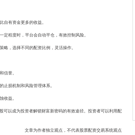
获得比自有资金更多的收益。
跌到一定程度时，平台会自动平仓，有效控制风险。
投资策略，选择不同的配资比例，灵活操作。
质和信誉。
完善的止损机制和风险管理体系。
侵蚀收益。
股可以成为投资者解锁财富新密码的有效途径。投资者可以利用配
文章为作者独立观点，不代表股票配资交易系统观点