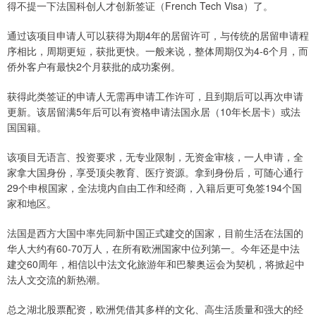
得不提一下法国科创人才创新签证（French Tech Visa）了。
通过该项目申请人可以获得为期4年的居留许可，与传统的居留申请程
序相比，周期更短，获批更快。一般来说，整体周期仅为4-6个月，而
侨外客户有最快2个月获批的成功案例。
获得此类签证的申请人无需再申请工作许可，且到期后可以再次申请
更新。该居留满5年后可以有资格申请法国永居（10年长居卡）或法
国国籍。
该项目无语言、投资要求，无专业限制，无资金审核，一人申请，全
家拿大国身份，享受顶尖教育、医疗资源。拿到身份后，可随心通行
29个申根国家，全法境内自由工作和经商，入籍后更可免签194个国
家和地区。
法国是西方大国中率先同新中国正式建交的国家，目前生活在法国的
华人大约有60-70万人，在所有欧洲国家中位列第一。今年还是中法
建交60周年，相信以中法文化旅游年和巴黎奥运会为契机，将掀起中
法人文交流的新热潮。
总之湖北股票配资，欧洲凭借其多样的文化、高生活质量和强大的经