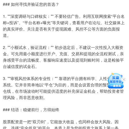
### 如何寻找并验证您的首选？
1. **深度调研与口碑核实：** 不要轻信广告。利用互联网搜索“平台名
称+投诉”、“平台名称+曝光”等关键词，查看用户在论坛、社交媒体上
的真实评价。关注是否有关于提现困难、风控不公等方面的负面报
道。
2. **小额试水，验证流程：** 初步选定后，不建议一次性投入大额资
金。可先用最小额度进行开户、充值、交易和提现的全流程测试，亲
身感受平台的流畅度、客服响应速度以及提现到账时间，这是检验平
台诚信度的试金石。
3. **审视风控体系的专业性：** 靠谱的平台拥有科学、人性化的风控
系统。它并非简单地以“平仓”为目的，而是会设置合理的预警线和平
仓线，在市场波动时可能提供适度的补充保证金机会，帮助投资者管
理风险，而非恶意收割。
### 结语：稳健前行，方得始终
股票配资是一把“双刃剑”，它能放大收益，也同样会放大风险。因
此，选择“安全低息”的平台，本质上是为您的投资之旅系上第一条，